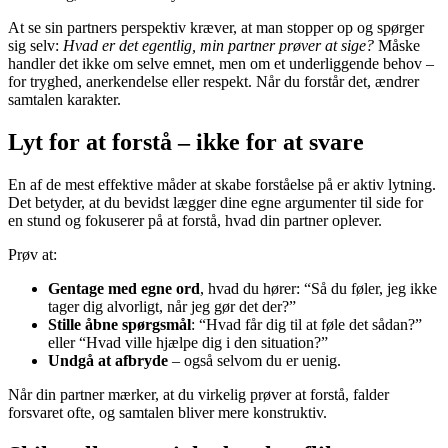
At se sin partners perspektiv kræver, at man stopper op og spørger
sig selv:
Hvad er det egentlig, min partner prøver at sige?
Måske
handler det ikke om selve emnet, men om et underliggende behov –
for tryghed, anerkendelse eller respekt. Når du forstår det, ændrer
samtalen karakter.
Lyt for at forstå – ikke for at svare
En af de mest effektive måder at skabe forståelse på er aktiv lytning.
Det betyder, at du bevidst lægger dine egne argumenter til side for
en stund og fokuserer på at forstå, hvad din partner oplever.
Prøv at:
Gentage med egne ord
, hvad du hører: “Så du føler, jeg ikke
tager dig alvorligt, når jeg gør det der?”
Stille åbne spørgsmål
: “Hvad får dig til at føle det sådan?”
eller “Hvad ville hjælpe dig i den situation?”
Undgå at afbryde
– også selvom du er uenig.
Når din partner mærker, at du virkelig prøver at forstå, falder
forsvaret ofte, og samtalen bliver mere konstruktiv.