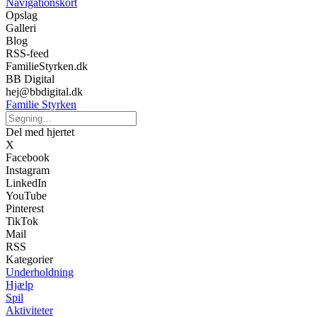
Navigationskort
Opslag
Galleri
Blog
RSS-feed
FamilieStyrken.dk
BB Digital
hej@bbdigital.dk
Familie Styrken
Del med hjertet
X
Facebook
Instagram
LinkedIn
YouTube
Pinterest
TikTok
Mail
RSS
Kategorier
Underholdning
Hjælp
Spil
Aktiviteter