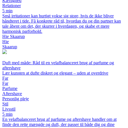
Kærlighed
Relationer
5 min
Små irritationer kan hurtigt vokse sig store, hvis de ikke bliver
håndteret i tide. Få konkrete råd til, hvordan du og din partner kan
tale åbent om det, der skurrer i hverdagen, og skabe et mere
harmonisk parforhold.
Hie Skaarup
Hie
Skaarup
Duft med måde: Råd til en velafbalanceret brug af parfume og
aftershave
Lær kunsten at dufte diskret og elegant – uden at overdrive
Far
Far
Parfume
Aftershave
Personlig pleje
Stil
Livsstil
5 min
En velafbalanceret brug af parfume og aftershave handler om at
finde den rette mængde og duft, der passer til både dig og dine