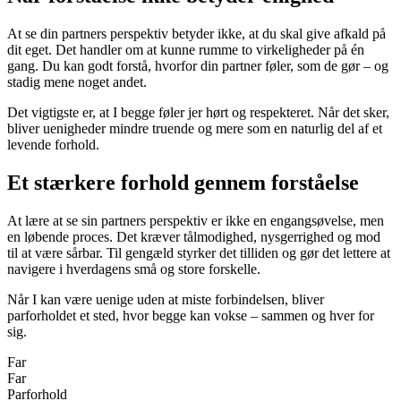
At se din partners perspektiv betyder ikke, at du skal give afkald på
dit eget. Det handler om at kunne rumme to virkeligheder på én
gang. Du kan godt forstå, hvorfor din partner føler, som de gør – og
stadig mene noget andet.
Det vigtigste er, at I begge føler jer hørt og respekteret. Når det sker,
bliver uenigheder mindre truende og mere som en naturlig del af et
levende forhold.
Et stærkere forhold gennem forståelse
At lære at se sin partners perspektiv er ikke en engangsøvelse, men
en løbende proces. Det kræver tålmodighed, nysgerrighed og mod
til at være sårbar. Til gengæld styrker det tilliden og gør det lettere at
navigere i hverdagens små og store forskelle.
Når I kan være uenige uden at miste forbindelsen, bliver
parforholdet et sted, hvor begge kan vokse – sammen og hver for
sig.
Far
Far
Parforhold