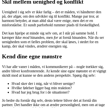
Skil mellem uenighed og konflikt
Uenighed i sig selv er ikke farlig – det er måden, vi håndterer den
på, der afgør, om den udvikler sig til konflikt. Mange par tror, at
harmoni betyder, at man altid skal være enige, men det er en
misforståelse. Et sundt parforhold rummer plads til forskellighed.
Det kan hjælpe at minde sig selv om, at I står på samme hold. I
kæmper ikke
mod
hinanden, men
for
at forstå hinanden. Når du ser
uenigheden som et fælles problem, der skal løses, i stedet for en
kamp, der skal vindes, ændrer energien sig.
Kend dine egne mønstre
Vi har alle vaner i måden, vi kommunikerer på – nogle trækker sig,
andre bliver konfronterende. At kende sine egne mønstre er et vigtigt
skridt mod at kunne se den andens perspektiv. Spørg dig selv:
Hvad sker der i mig, når vi bliver uenige?
Hvilke følelser ligger bag min reaktion?
Hvad har jeg brug for i de situationer?
Jo bedre du forstår dig selv, desto lettere bliver det at forstå din
partner. Det handler ikke om at ændre personlighed, men om at tage