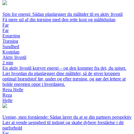
Spis for energi: Sådan planlægger du måltider til en aktiv livsstil
Få mere ud af din træning med den rette kost og måltidsplan
Far
Far
Ernæring
Træning
Sundhed
Kostplan
Aktiv livsstil
2 min
En aktiv livsstil kræver energi – og den kommer fra det, du spiser.
Lær hvordan du planlægger dine måltider, så de giver kroppen
optimal brændstof før, under og efter træning, og gør det lettere at
holde energien oppe i hverdagen.
Reza Helle
Reza
Helle
Uenige, men forstående: Sådan lærer du at se din partners perspektiv
Lær at vende uenighed til indsigt og skabe dybere forståelse i dit
parforhold
Far