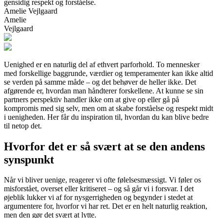
gensidig respekt og forståelse.
Amelie Vejlgaard
Amelie
Vejlgaard
Uenighed er en naturlig del af ethvert parforhold. To mennesker
med forskellige baggrunde, værdier og temperamenter kan ikke altid
se verden på samme måde – og det behøver de heller ikke. Det
afgørende er, hvordan man håndterer forskellene. At kunne se sin
partners perspektiv handler ikke om at give op eller gå på
kompromis med sig selv, men om at skabe forståelse og respekt midt
i uenigheden. Her får du inspiration til, hvordan du kan blive bedre
til netop det.
Hvorfor det er så svært at se den andens
synspunkt
Når vi bliver uenige, reagerer vi ofte følelsesmæssigt. Vi føler os
misforstået, overset eller kritiseret – og så går vi i forsvar. I det
øjeblik lukker vi af for nysgerrigheden og begynder i stedet at
argumentere for, hvorfor vi har ret. Det er en helt naturlig reaktion,
men den gør det svært at lytte.