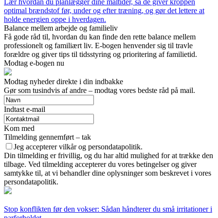
Lær hvordan du planlægger dine måltider, så de giver kroppen
optimal brændstof før, under og efter træning, og gør det lettere at
holde energien oppe i hverdagen.
Balance mellem arbejde og familieliv
Få gode råd til, hvordan du kan finde den rette balance mellem
professionelt og familiært liv. E-bogen henvender sig til travle
forældre og giver tips til tidsstyring og prioritering af familietid.
Modtag e-bogen nu
Modtag nyheder direkte i din indbakke
Gør som tusindvis af andre – modtag vores bedste råd på mail.
Indtast e-mail
Kom med
Tilmelding gennemført – tak
Jeg accepterer vilkår og persondatapolitik.
Din tilmelding er frivillig, og du har altid mulighed for at trække den
tilbage. Ved tilmelding accepterer du vores betingelser og giver
samtykke til, at vi behandler dine oplysninger som beskrevet i vores
persondatapolitik.
Stop konflikten før den vokser: Sådan håndterer du små irritationer i
parforholdet