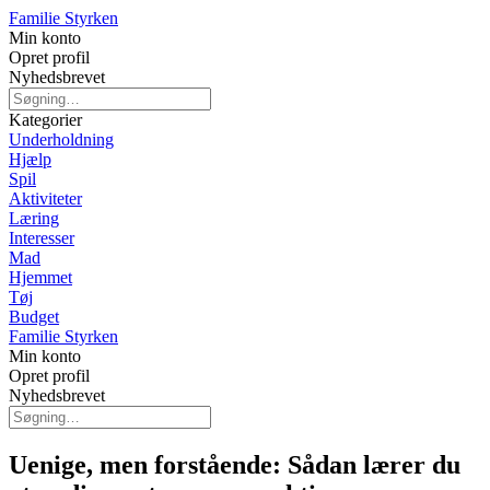
Familie Styrken
Min konto
Opret profil
Nyhedsbrevet
Kategorier
Underholdning
Hjælp
Spil
Aktiviteter
Læring
Interesser
Mad
Hjemmet
Tøj
Budget
Familie Styrken
Min konto
Opret profil
Nyhedsbrevet
Uenige, men forstående: Sådan lærer du