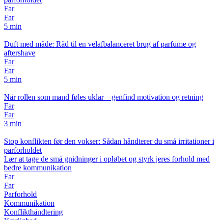
Far
Far
5 min
Duft med måde: Råd til en velafbalanceret brug af parfume og
aftershave
Far
Far
5 min
Når rollen som mand føles uklar – genfind motivation og retning
Far
Far
3 min
Stop konflikten før den vokser: Sådan håndterer du små irritationer i
parforholdet
Lær at tage de små gnidninger i opløbet og styrk jeres forhold med
bedre kommunikation
Far
Far
Parforhold
Kommunikation
Konflikthåndtering