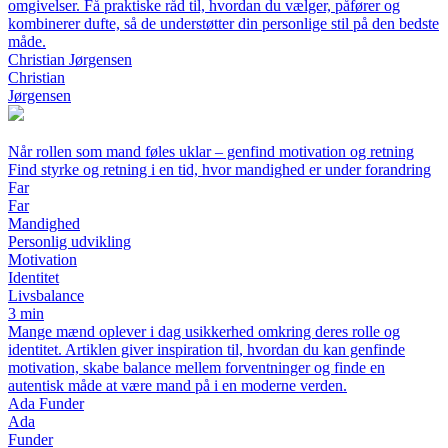
omgivelser. Få praktiske råd til, hvordan du vælger, påfører og
kombinerer dufte, så de understøtter din personlige stil på den bedste
måde.
Christian Jørgensen
Christian
Jørgensen
Når rollen som mand føles uklar – genfind motivation og retning
Find styrke og retning i en tid, hvor mandighed er under forandring
Far
Far
Mandighed
Personlig udvikling
Motivation
Identitet
Livsbalance
3 min
Mange mænd oplever i dag usikkerhed omkring deres rolle og
identitet. Artiklen giver inspiration til, hvordan du kan genfinde
motivation, skabe balance mellem forventninger og finde en
autentisk måde at være mand på i en moderne verden.
Ada Funder
Ada
Funder