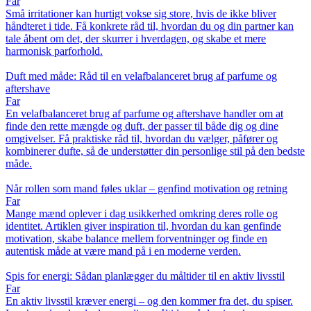
Far
Små irritationer kan hurtigt vokse sig store, hvis de ikke bliver
håndteret i tide. Få konkrete råd til, hvordan du og din partner kan
tale åbent om det, der skurrer i hverdagen, og skabe et mere
harmonisk parforhold.
Duft med måde: Råd til en velafbalanceret brug af parfume og
aftershave
Far
En velafbalanceret brug af parfume og aftershave handler om at
finde den rette mængde og duft, der passer til både dig og dine
omgivelser. Få praktiske råd til, hvordan du vælger, påfører og
kombinerer dufte, så de understøtter din personlige stil på den bedste
måde.
Når rollen som mand føles uklar – genfind motivation og retning
Far
Mange mænd oplever i dag usikkerhed omkring deres rolle og
identitet. Artiklen giver inspiration til, hvordan du kan genfinde
motivation, skabe balance mellem forventninger og finde en
autentisk måde at være mand på i en moderne verden.
Spis for energi: Sådan planlægger du måltider til en aktiv livsstil
Far
En aktiv livsstil kræver energi – og den kommer fra det, du spiser.