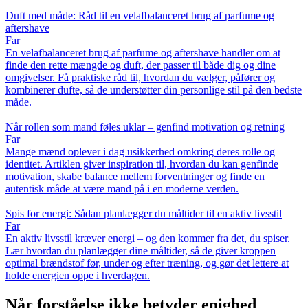
Duft med måde: Råd til en velafbalanceret brug af parfume og
aftershave
Far
En velafbalanceret brug af parfume og aftershave handler om at
finde den rette mængde og duft, der passer til både dig og dine
omgivelser. Få praktiske råd til, hvordan du vælger, påfører og
kombinerer dufte, så de understøtter din personlige stil på den bedste
måde.
Når rollen som mand føles uklar – genfind motivation og retning
Far
Mange mænd oplever i dag usikkerhed omkring deres rolle og
identitet. Artiklen giver inspiration til, hvordan du kan genfinde
motivation, skabe balance mellem forventninger og finde en
autentisk måde at være mand på i en moderne verden.
Spis for energi: Sådan planlægger du måltider til en aktiv livsstil
Far
En aktiv livsstil kræver energi – og den kommer fra det, du spiser.
Lær hvordan du planlægger dine måltider, så de giver kroppen
optimal brændstof før, under og efter træning, og gør det lettere at
holde energien oppe i hverdagen.
Når forståelse ikke betyder enighed