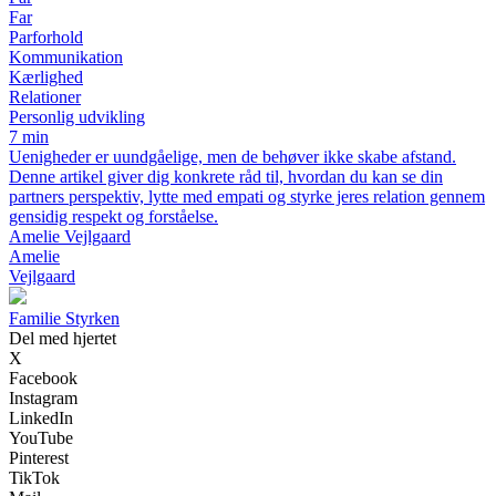
Far
Parforhold
Kommunikation
Kærlighed
Relationer
Personlig udvikling
7 min
Uenigheder er uundgåelige, men de behøver ikke skabe afstand.
Denne artikel giver dig konkrete råd til, hvordan du kan se din
partners perspektiv, lytte med empati og styrke jeres relation gennem
gensidig respekt og forståelse.
Amelie Vejlgaard
Amelie
Vejlgaard
Familie Styrken
Del med hjertet
X
Facebook
Instagram
LinkedIn
YouTube
Pinterest
TikTok