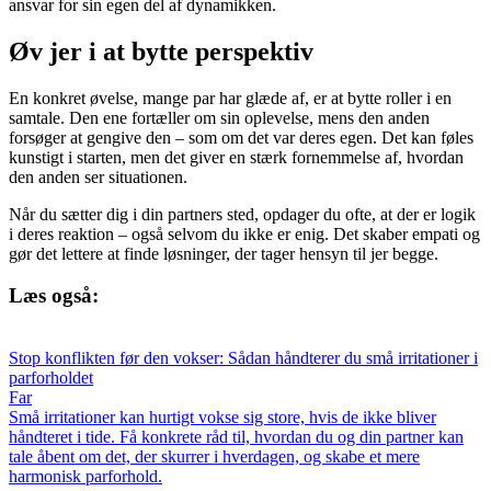
ansvar for sin egen del af dynamikken.
Øv jer i at bytte perspektiv
En konkret øvelse, mange par har glæde af, er at bytte roller i en
samtale. Den ene fortæller om sin oplevelse, mens den anden
forsøger at gengive den – som om det var deres egen. Det kan føles
kunstigt i starten, men det giver en stærk fornemmelse af, hvordan
den anden ser situationen.
Når du sætter dig i din partners sted, opdager du ofte, at der er logik
i deres reaktion – også selvom du ikke er enig. Det skaber empati og
gør det lettere at finde løsninger, der tager hensyn til jer begge.
Læs også:
Stop konflikten før den vokser: Sådan håndterer du små irritationer i
parforholdet
Far
Små irritationer kan hurtigt vokse sig store, hvis de ikke bliver
håndteret i tide. Få konkrete råd til, hvordan du og din partner kan
tale åbent om det, der skurrer i hverdagen, og skabe et mere
harmonisk parforhold.