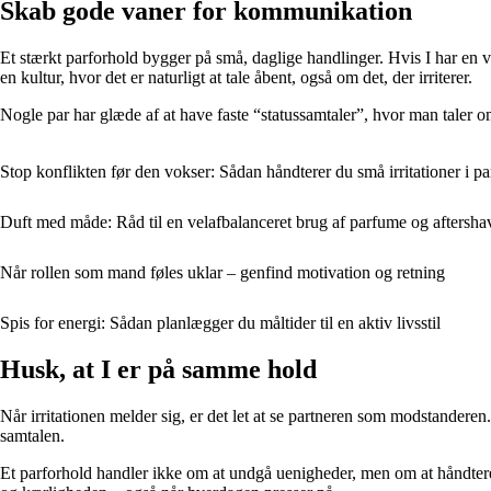
Skab gode vaner for kommunikation
Et stærkt parforhold bygger på små, daglige handlinger. Hvis I har en v
en kultur, hvor det er naturligt at tale åbent, også om det, der irriterer.
Nogle par har glæde af at have faste “statussamtaler”, hvor man taler om
Stop konflikten før den vokser: Sådan håndterer du små irritationer i pa
Duft med måde: Råd til en velafbalanceret brug af parfume og aftersha
Når rollen som mand føles uklar – genfind motivation og retning
Spis for energi: Sådan planlægger du måltider til en aktiv livsstil
Husk, at I er på samme hold
Når irritationen melder sig, er det let at se partneren som modstandere
samtalen.
Et parforhold handler ikke om at undgå uenigheder, men om at håndtere d