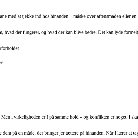
ane med at tjekke ind hos hinanden – måske over aftensmaden eller en gåt
, hvad der fungerer, og hvad der kan blive bedre. Det kan lyde formelt, m
rforholdet
ve
n. Men i virkeligheden er I på samme hold – og konflikten er noget, I s
em på en måde, der bringer jer tættere på hinanden. Når I lærer at tage