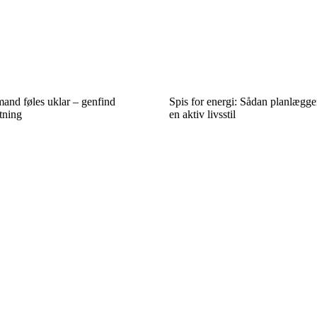
and føles uklar – genfind
Spis for energi: Sådan planlægger
tning
en aktiv livsstil