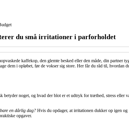
Budget
erer du små irritationer i parforholdet
uopvaskede kaffekop, den glemte besked eller den måde, din partner tygge
tage dem i opløbet, før de vokser sig store. Her får du råd til, hvordan du
k betyder noget, og hvad der blot er et udtryk for træthed, stress eller v
t bare en dårlig dag?
Hvis du opdager, at irritationen dukker op igen og 
praktiske opgaver.