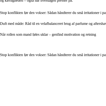
og kærligheden – også når hverdagen presser på.
Stop konflikten før den vokser: Sådan håndterer du små irritationer i pa
Duft med måde: Råd til en velafbalanceret brug af parfume og aftersha
Når rollen som mand føles uklar – genfind motivation og retning
Stop konflikten før den vokser: Sådan håndterer du små irritationer i pa