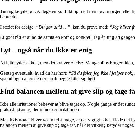
Timing betyder alt. At tage en konflikt op midt i en travl morgen eller l
bebrejde.
I stedet for at sige:
“Du gør altid …”
, kan du prøve med:
“Jeg bliver f
Et godt råd er at holde samtalen kort og konkret. Tag én ting ad gange
Lyt – også når du ikke er enig
At lytte lyder enkelt, men det kræver øvelse. Mange af os bruger tiden, me
Gentag eventuelt, hvad du har hørt:
“Så du føler, jeg ikke hjælper nok,
spændingen allerede dér, fordi begge føler sig hørt.
Find balancen mellem at give slip og tage fa
Ikke alle irritationer behøver at blive taget op. Nogle gange er det sun
praktisk løsning, der mindsker irritationen.
Men hvis noget bliver ved med at nage, er det vigtigt ikke at lade det 
balancen mellem at give slip og tage fat, når det virkelig betyder noget.