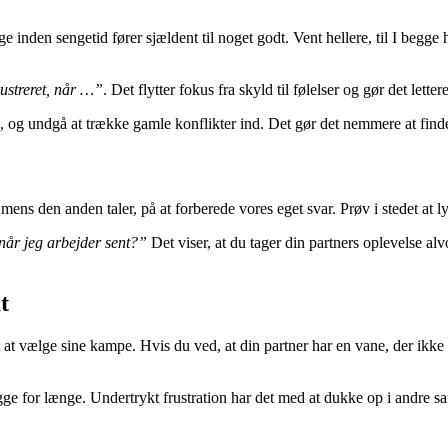
ige inden sengetid fører sjældent til noget godt. Vent hellere, til I begg
rustreret, når …”
. Det flytter fokus fra skyld til følelser og gør det letter
n, og undgå at trække gamle konflikter ind. Det gør det nemmere at find
ns den anden taler, på at forberede vores eget svar. Prøv i stedet at lytt
 når jeg arbejder sent?”
Det viser, at du tager din partners oplevelse alv
t
dt at vælge sine kampe. Hvis du ved, at din partner har en vane, der ikke
ligge for længe. Undertrykt frustration har det med at dukke op i andre