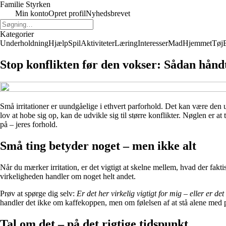
Familie Styrken
Min konto
Opret profil
Nyhedsbrevet
Kategorier
Underholdning
Hjælp
Spil
Aktiviteter
Læring
Interesser
Mad
Hjemmet
Tøj
Stop konflikten før den vokser: Sådan håndt
Små irritationer er uundgåelige i ethvert parforhold. Det kan være den 
lov at hobe sig op, kan de udvikle sig til større konflikter. Nøglen er at 
på – jeres forhold.
Små ting betyder noget – men ikke alt
Når du mærker irritation, er det vigtigt at skelne mellem, hvad der faktis
virkeligheden handler om noget helt andet.
Prøv at spørge dig selv:
Er det her virkelig vigtigt for mig – eller er de
handler det ikke om kaffekoppen, men om følelsen af at stå alene med 
Tal om det – på det rigtige tidspunkt