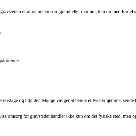
ravstenen er af natursten som granit eller marmor, kan du med fordel s
et
 pårørende
rkedage og højtider. Mange vælger at tænde et lys derhjemme, sende blo
t vise omsorg for gravstedet handler ikke kun om det fysiske sted, men o