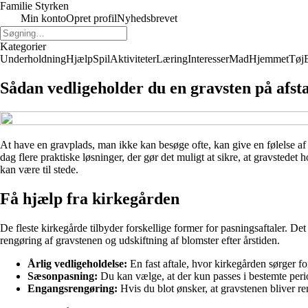
Familie Styrken
Min konto
Opret profil
Nyhedsbrevet
Kategorier
Underholdning
Hjælp
Spil
Aktiviteter
Læring
Interesser
Mad
Hjemmet
Tøj
Sådan vedligeholder du en gravsten på afst
At have en gravplads, man ikke kan besøge ofte, kan give en følelse af 
dag flere praktiske løsninger, der gør det muligt at sikre, at gravstede
kan være til stede.
Få hjælp fra kirkegården
De fleste kirkegårde tilbyder forskellige former for pasningsaftaler. De
rengøring af gravstenen og udskiftning af blomster efter årstiden.
Årlig vedligeholdelse:
En fast aftale, hvor kirkegården sørger for,
Sæsonpasning:
Du kan vælge, at der kun passes i bestemte per
Engangsrengøring:
Hvis du blot ønsker, at gravstenen bliver ren