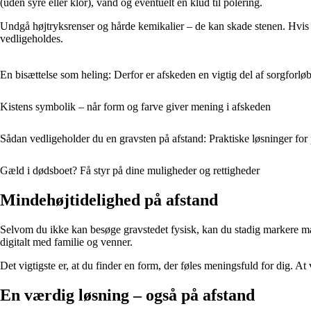
(uden syre eller klor), vand og eventuelt en klud til polering.
Undgå højtryksrenser og hårde kemikalier – de kan skade stenen. Hvis g
vedligeholdes.
En bisættelse som heling: Derfor er afskeden en vigtig del af sorgforløb
Kistens symbolik – når form og farve giver mening i afskeden
Sådan vedligeholder du en gravsten på afstand: Praktiske løsninger for
Gæld i dødsboet? Få styr på dine muligheder og rettigheder
Mindehøjtidelighed på afstand
Selvom du ikke kan besøge gravstedet fysisk, kan du stadig markere mæ
digitalt med familie og venner.
Det vigtigste er, at du finder en form, der føles meningsfuld for dig. A
En værdig løsning – også på afstand