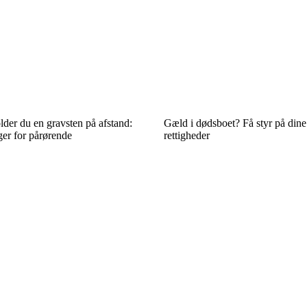
der du en gravsten på afstand:
Gæld i dødsboet? Få styr på din
ger for pårørende
rettigheder