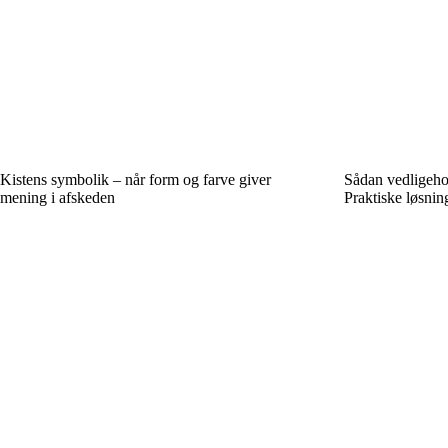
Kistens symbolik – når form og farve giver
Sådan vedligehol
mening i afskeden
Praktiske løsnin