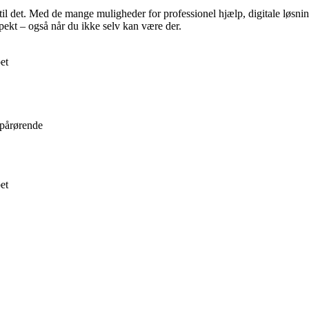
til det. Med de mange muligheder for professionel hjælp, digitale løsning
espekt – også når du ikke selv kan være der.
et
 pårørende
et