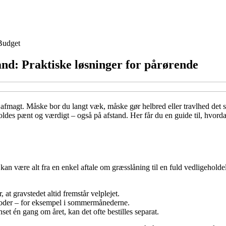
Budget
and: Praktiske løsninger for pårørende
afmagt. Måske bor du langt væk, måske gør helbred eller travlhed det sv
t holdes pænt og værdigt – også på afstand. Her får du en guide til, hvor
t kan være alt fra en enkel aftale om græsslåning til en fuld vedligehold
 at gravstedet altid fremstår velplejet.
ioder – for eksempel i sommermånederne.
set én gang om året, kan det ofte bestilles separat.