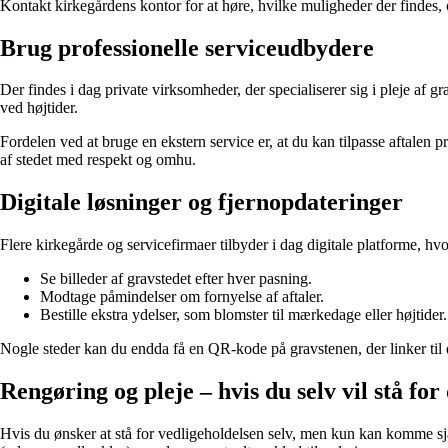
Kontakt kirkegårdens kontor for at høre, hvilke muligheder der findes, o
Brug professionelle serviceudbydere
Der findes i dag private virksomheder, der specialiserer sig i pleje af gr
ved højtider.
Fordelen ved at bruge en ekstern service er, at du kan tilpasse aftalen præ
af stedet med respekt og omhu.
Digitale løsninger og fjernopdateringer
Flere kirkegårde og servicefirmaer tilbyder i dag digitale platforme, h
Se billeder af gravstedet efter hver pasning.
Modtage påmindelser om fornyelse af aftaler.
Bestille ekstra ydelser, som blomster til mærkedage eller højtider.
Nogle steder kan du endda få en QR-kode på gravstenen, der linker til 
Rengøring og pleje – hvis du selv vil stå for
Hvis du ønsker at stå for vedligeholdelsen selv, men kun kan komme sjæl