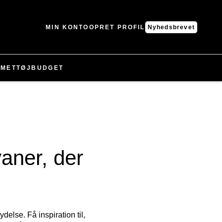
MIN KONTO
OPRET PROFIL
Nyhedsbrevet
MMET
TØJ
BUDGET
aner, der
else. Få inspiration til,