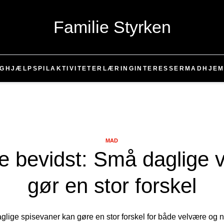
Familie Styrken
G
HJÆLP
SPIL
AKTIVITETER
LÆRING
INTERESSER
MAD
HJE
MAD
e bevidst: Små daglige v
gør en stor forskel
lige spisevaner kan gøre en stor forskel for både velvære og nyd