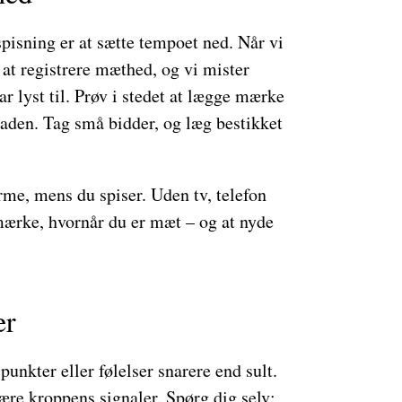
pisning er at sætte tempoet ned. Når vi
 at registrere mæthed, og vi mister
r lyst til. Prøv i stedet at lægge mærke
maden. Tag små bidder, og læg bestikket
ærme, mens du spiser. Uden tv, telefon
 mærke, hvornår du er mæt – og at nyde
er
punkter eller følelser snarere end sult.
ære kroppens signaler. Spørg dig selv: